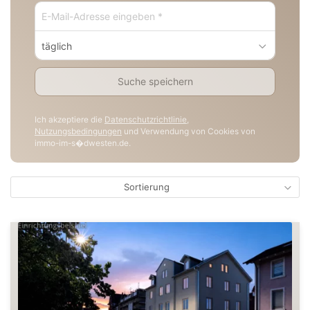
täglich
Suche speichern
Ich akzeptiere die
Datenschutzrichtlinie
,
Nutzungsbedingungen
und Verwendung von Cookies von
immo-im-s�dwesten.de.
Sortierung