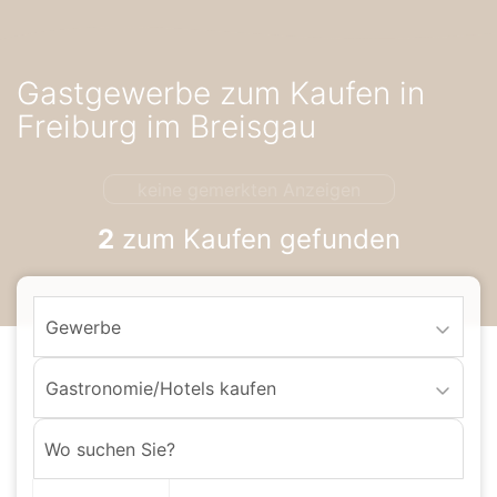
Accessibility-
Modus
aktivieren
Gastgewerbe zum Kaufen in
zur
Navigation
Freiburg im Breisgau
zum
Inhalt
keine gemerkten Anzeigen
2
zum Kaufen gefunden
Gewerbe
Gastronomie/Hotels kaufen