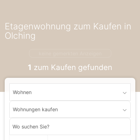
Accessibility-
Modus
aktivieren
Etagenwohnung zum Kaufen in
zur
Navigation
Olching
zum
Inhalt
keine gemerkten Anzeigen
1
zum Kaufen gefunden
Wohnen
Wohnungen kaufen