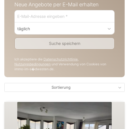
Neue Angebote per E-Mail erhalten
täglich
Suche speichern
Ich akzeptiere die
Datenschutzrichtlinie
,
Nutzungsbedingungen
und Verwendung von Cookies von
immo-im-s�dwesten.de.
Sortierung