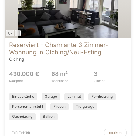
1/7
Reserviert - Charmante 3 Zimmer-
Wohnung in Olching/Neu-Esting
Olching
430.000 €
68 m²
3
Kaufpreis
Wohnfläche
Zimmer
Einbauküche
Garage
Laminat
Fernheizung
Personenfahrstuhl
Fliesen
Tiefgarage
Gasheizung
Balkon
minimieren
merken