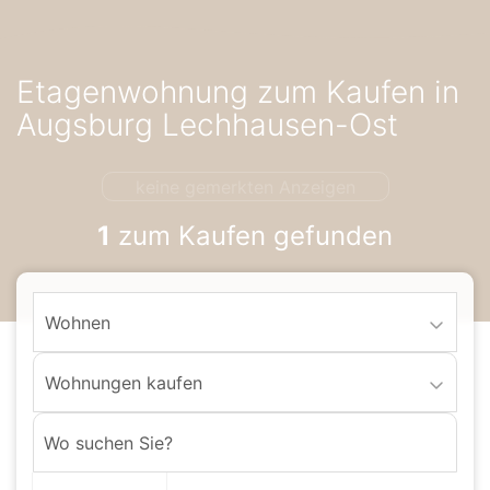
Accessibility-
Modus
aktivieren
Etagenwohnung zum Kaufen in
zur
Navigation
Augsburg Lechhausen-Ost
zum
Inhalt
keine gemerkten Anzeigen
1
zum Kaufen gefunden
Wohnen
Wohnungen kaufen