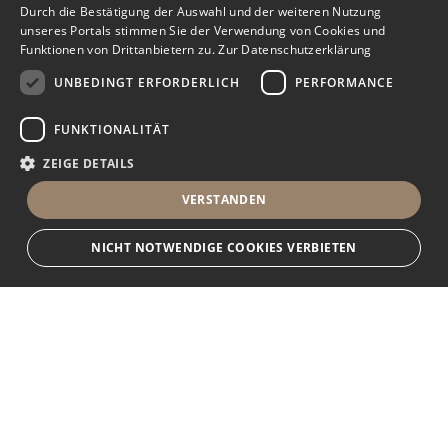
Durch die Bestätigung der Auswahl und der weiteren Nutzung
unseres Portals stimmen Sie der Verwendung von Cookies und
Funktionen von Drittanbietern zu.
Zur Datenschutzerklärung
UNBEDINGT ERFORDERLICH
PERFORMANCE
FUNKTIONALITÄT
ZEIGE DETAILS
VERSTANDEN
NICHT NOTWENDIGE COOKIES VERBIETEN
Unbedingt erforderlich
Performance
Funktionalität
Ihr Immobilienportal
Unbedingt erforderliche Cookies und Funktionen von Drittanbietern
ermöglichen wesentliche Kernfunktionen des Portals, wie z.B.
Kontaktformulare und das Sessionmanagement. Ohne die unbedingt
Sie suchen eine neue Wohnung, wollen ein Haus kaufen oder
erforderlichen Cookies und Funktionen von Drittanbietern kann das Portal
nicht ordnungsgemäß verwendet werden.
halten Ausschau nach geeigneten Räumlichkeiten für Ihr