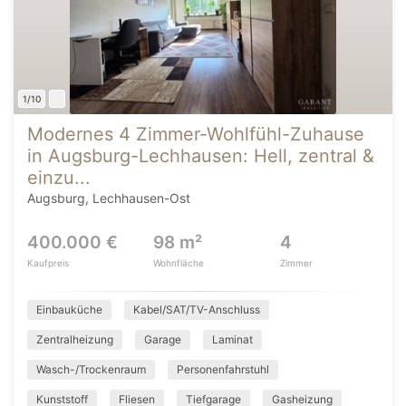
1/10
Modernes 4 Zimmer-Wohlfühl-Zuhause
in Augsburg-Lechhausen: Hell, zentral &
einzu...
Augsburg, Lechhausen-Ost
400.000 €
98 m²
4
Kaufpreis
Wohnfläche
Zimmer
Einbauküche
Kabel/SAT/TV-Anschluss
Zentralheizung
Garage
Laminat
Wasch-/Trockenraum
Personenfahrstuhl
Kunststoff
Fliesen
Tiefgarage
Gasheizung