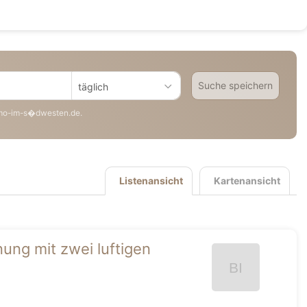
Suche speichern
täglich
mo-im-s�dwesten.de.
Listenansicht
Kartenansicht
ng mit zwei luftigen