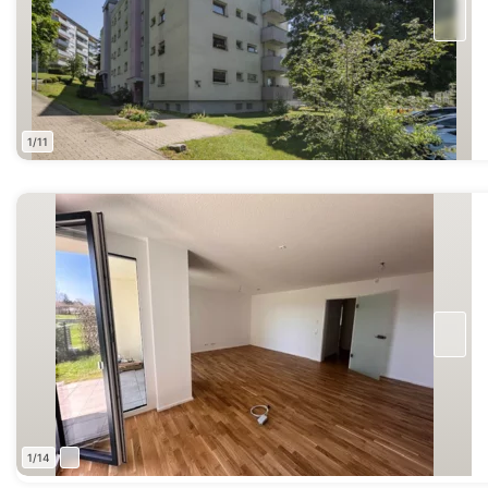
1/11
1/14