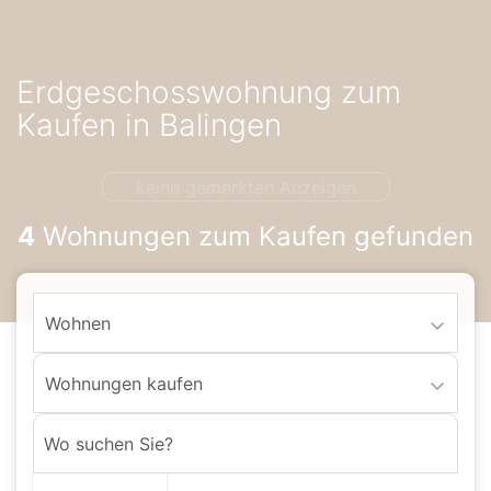
Accessibility-
Modus
aktivieren
Erdgeschosswohnung zum
zur
Navigation
Kaufen in Balingen
zum
Inhalt
keine gemerkten Anzeigen
4
Wohnungen zum Kaufen gefunden
Wohnen
Wohnungen kaufen