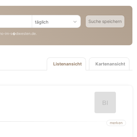
Suche speichern
täglich
mo-im-s�dwesten.de.
Listenansicht
Kartenansicht
merken