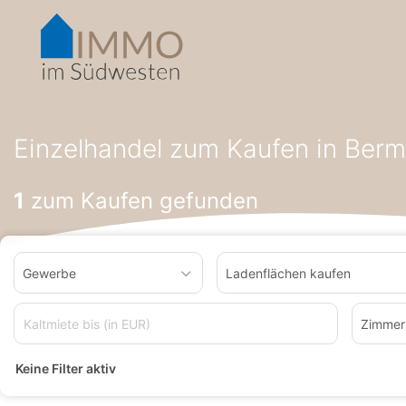
Accessibility-
Modus
aktivieren
zur
Navigation
zum
Startseite
Einzelhandel zum Kaufen
Einzelhandel zum Kauf
Inhalt
Einzelhandel zum Kaufen in Ber
1
zum Kaufen gefunden
Gewerbe
Ladenflächen kaufen
Zimmer
Keine Filter aktiv