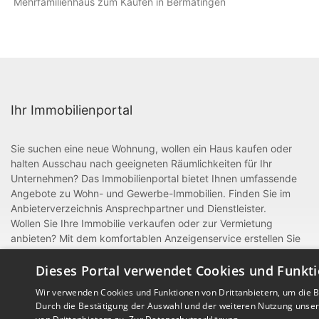
Mehrfamilienhaus zum Kaufen in Bermatingen
Ihr Immobilienportal
Sie suchen eine neue Wohnung, wollen ein Haus kaufen oder
halten Ausschau nach geeigneten Räumlichkeiten für Ihr
Unternehmen? Das Immobilienportal bietet Ihnen umfassende
Angebote zu Wohn- und Gewerbe-Immobilien. Finden Sie im
Anbieterverzeichnis Ansprechpartner und Dienstleister.
Wollen Sie Ihre Immobilie verkaufen oder zur Vermietung
anbieten? Mit dem komfortablen Anzeigenservice erstellen Sie
im Handumdrehen attraktive, aussagekräftige Anzeigen. Als
gewerblicher Anbieter oder Dienstleister rund um Bau und
Dieses Portal verwendet Cookies und Funkti
Handwerk können Sie sich zudem mit einem Eintrag im
Wir verwenden Cookies und Funktionen von Drittanbietern, um die Be
Anbieterverzeichnis präsentieren.
Durch die Bestätigung der Auswahl und der weiteren Nutzung unse