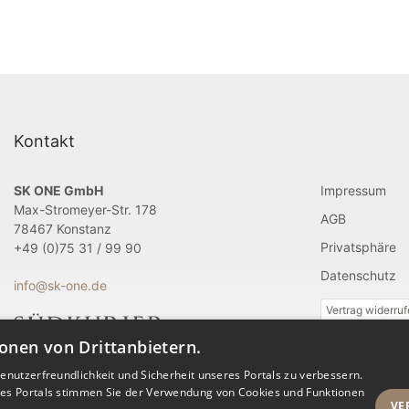
Kontakt
SK ONE GmbH
Impressum
Max-Stromeyer-Str. 178
AGB
78467 Konstanz
Privatsphäre
+49 (0)75 31 / 99 90
Datenschutz
info@sk-one.de
Vertrag widerru
onen von Drittanbietern.
nutzerfreundlichkeit und Sicherheit unseres Portals zu verbessern.
res Portals stimmen Sie der Verwendung von Cookies und Funktionen
VE