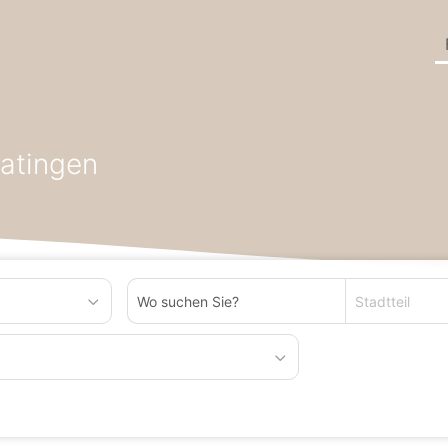
en in Bundesland Baden-Württemberg
Einzelhandel zum Kaufen i
matingen
Stadtteil