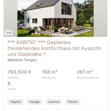
1/10
*** RARITÄT *** Geplantes
freistehendes Komforthaus mit Aussicht
und Stadtnähe *...
Waldshut-Tiengen
783.500 €
158 m²
397 m²
Kaufpreis
Wohnfläche
Grundstücksfläche
8
Zimmer
Teppich
Garage
Laminat
Fliesen