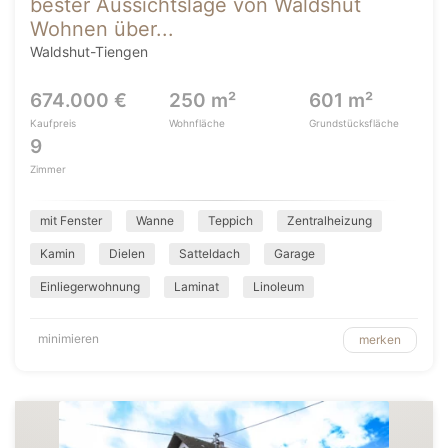
bester Aussichtslage von Waldshut
Wohnen über...
Waldshut-Tiengen
674.000 €
250 m²
601 m²
Kaufpreis
Wohnfläche
Grundstücksfläche
9
Zimmer
mit Fenster
Wanne
Teppich
Zentralheizung
Kamin
Dielen
Satteldach
Garage
Einliegerwohnung
Laminat
Linoleum
minimieren
merken