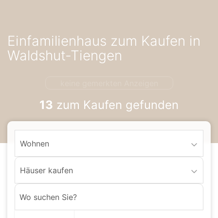
Accessibility-
Modus
aktivieren
Einfamilienhaus zum Kaufen in
zur
Navigation
Waldshut-Tiengen
zum
Inhalt
keine gemerkten Anzeigen
13
zum Kaufen gefunden
Wohnen
Häuser kaufen