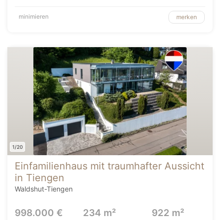
minimieren
merken
1/20
Einfamilienhaus mit traumhafter Aussicht
in Tiengen
Waldshut-Tiengen
998.000 €
234 m²
922 m²