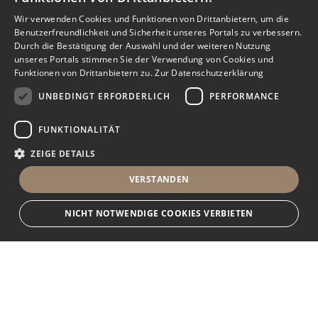
Wir verwenden Cookies und Funktionen von Drittanbietern, um die
Benutzerfreundlichkeit und Sicherheit unseres Portals zu verbessern.
Durch die Bestätigung der Auswahl und der weiteren Nutzung
unseres Portals stimmen Sie der Verwendung von Cookies und
Funktionen von Drittanbietern zu.
Zur Datenschutzerklärung
UNBEDINGT ERFORDERLICH
PERFORMANCE
FUNKTIONALITÄT
ZEIGE DETAILS
VERSTANDEN
NICHT NOTWENDIGE COOKIES VERBIETEN
Unbedingt erforderlich
Performance
Funktionalität
Ihr Immobilienportal
Unbedingt erforderliche Cookies und Funktionen von Drittanbietern
ermöglichen wesentliche Kernfunktionen des Portals, wie z.B.