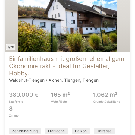
1/20
Einfamilienhaus mit großem ehemaligem
Ökonomietrakt - ideal für Gestalter,
Hobby...
Waldshut-Tiengen / Aichen, Tiengen, Tiengen
380.000 €
165 m²
1.062 m²
Kaufpreis
Wohnfläche
Grundstücksfläche
8
Zimmer
Zentralheizung
Freifläche
Balkon
Terrasse