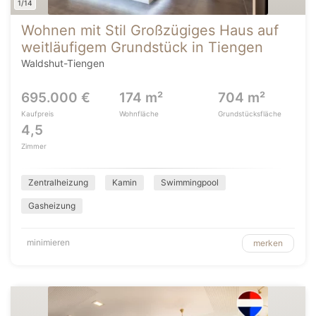
1/14
Wohnen mit Stil Großzügiges Haus auf
weitläufigem Grundstück in Tiengen
Waldshut-Tiengen
695.000 €
174 m²
704 m²
Kaufpreis
Wohnfläche
Grundstücksfläche
4,5
Zimmer
Zentralheizung
Kamin
Swimmingpool
Gasheizung
minimieren
merken