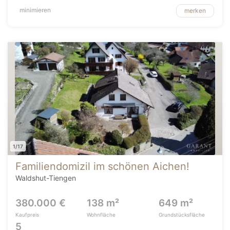
minimieren
merken
1/17
Familiendomizil im schönen Aichen!
Waldshut-Tiengen
380.000 €
138 m²
649 m²
Kaufpreis
Wohnfläche
Grundstücksfläche
5