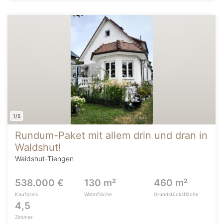
1/5
Rundum-Paket mit allem drin und dran in
Waldshut!
Waldshut-Tiengen
538.000 €
130 m²
460 m²
Kaufpreis
Wohnfläche
Grundstücksfläche
4,5
Zimmer