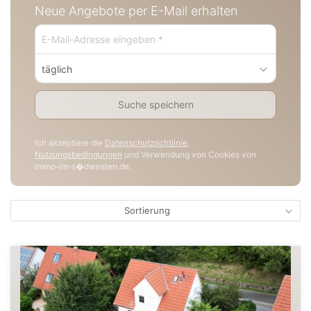
Neue Angebote per E-Mail erhalten
täglich
Suche speichern
Ich akzeptiere die
Datenschutzrichtlinie
,
Nutzungsbedingungen
und Verwendung von Cookies von
immo-im-s�dwesten.de.
Sortierung