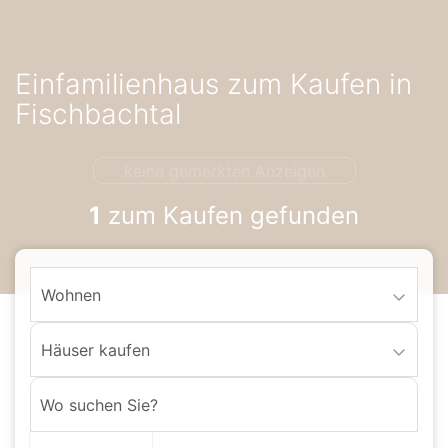
Accessibility-
Modus
aktivieren
Einfamilienhaus zum Kaufen in
zur
Navigation
Fischbachtal
zum
Inhalt
keine gemerkten Anzeigen
1
zum Kaufen gefunden
Wohnen
Häuser kaufen