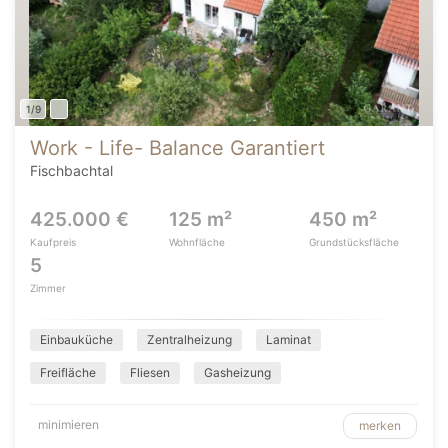
1/9
Work - Life- Balance Garantiert
Fischbachtal
425.000 €
125 m²
450 m²
Kaufpreis
Wohnfläche
Grundstücksfläche
5
Zimmer
Einbauküche
Zentralheizung
Laminat
Freifläche
Fliesen
Gasheizung
minimieren
merken