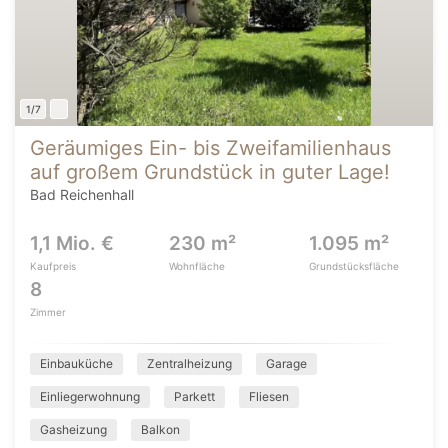
1/7
Geräumiges Ein- bis Zweifamilienhaus
auf großem Grundstück in guter Lage!
Bad Reichenhall
1,1 Mio. €
230 m²
1.095 m²
Kaufpreis
Wohnfläche
Grundstücksfläche
8
Zimmer
Einbauküche
Zentralheizung
Garage
Einliegerwohnung
Parkett
Fliesen
Gasheizung
Balkon