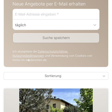
Neue Angebote per E-Mail erhalten
täglich
Suche speichern
Ich akzeptiere die
Datenschutzrichtlinie
,
Nutzungsbedingungen
und Verwendung von Cookies von
immo-im-s�dwesten.de.
Sortierung