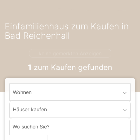
Accessibility-
Modus
aktivieren
Einfamilienhaus zum Kaufen in
zur
Navigation
Bad Reichenhall
zum
Inhalt
keine gemerkten Anzeigen
1
zum Kaufen gefunden
Wohnen
Häuser kaufen