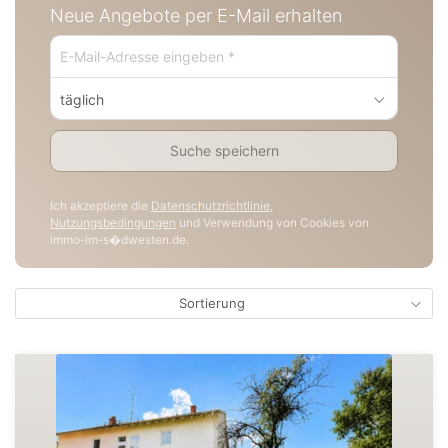
Neue Angebote per E-Mail erhalten
täglich
Suche speichern
Ich akzeptiere die
Datenschutzrichtlinie
,
Nutzungsbedingungen
und Verwendung von Cookies von
immo-im-s�dwesten.de.
Sortierung