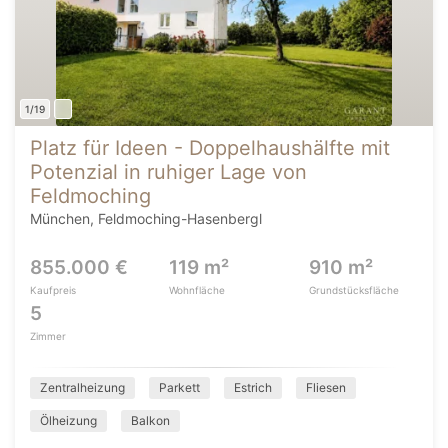
1/19
Platz für Ideen - Doppelhaushälfte mit
Potenzial in ruhiger Lage von
Feldmoching
München, Feldmoching-Hasenbergl
855.000 €
119 m²
910 m²
Kaufpreis
Wohnfläche
Grundstücksfläche
5
Zimmer
Zentralheizung
Parkett
Estrich
Fliesen
Ölheizung
Balkon