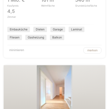
1 Mio. €
161 m²
540 m²
Kaufpreis
Wohnfläche
Grundstücksfläche
4,5
Zimmer
Einbauküche
Dielen
Garage
Laminat
Fliesen
Gasheizung
Balkon
minimieren
merken