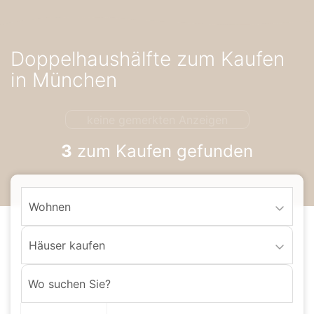
Accessibility-
Modus
aktivieren
Doppelhaushälfte zum Kaufen
zur
Navigation
in München
zum
Inhalt
keine gemerkten Anzeigen
3
zum Kaufen gefunden
Wohnen
Häuser kaufen