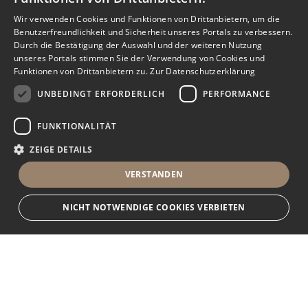
Wir verwenden Cookies und Funktionen von Drittanbietern, um die
Benutzerfreundlichkeit und Sicherheit unseres Portals zu verbessern.
Durch die Bestätigung der Auswahl und der weiteren Nutzung
unseres Portals stimmen Sie der Verwendung von Cookies und
Funktionen von Drittanbietern zu.
Zur Datenschutzerklärung
UNBEDINGT ERFORDERLICH
PERFORMANCE
FUNKTIONALITÄT
ZEIGE DETAILS
VERSTANDEN
NICHT NOTWENDIGE COOKIES VERBIETEN
Unbedingt erforderlich
Performance
Funktionalität
Ihr Immobilienportal
Unbedingt erforderliche Cookies und Funktionen von Drittanbietern
ermöglichen wesentliche Kernfunktionen des Portals, wie z.B.