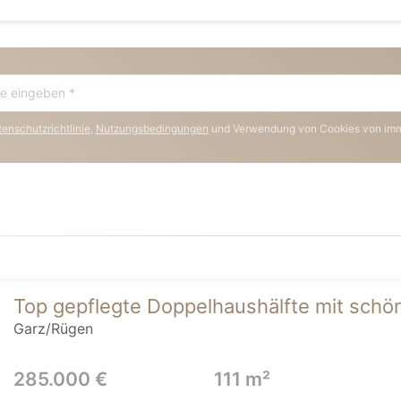
enschutzrichtlinie
,
Nutzungsbedingungen
und Verwendung von Cookies von im
Top gepflegte Doppelhaushälfte mit sch
Garz/Rügen
285.000 €
111 m²