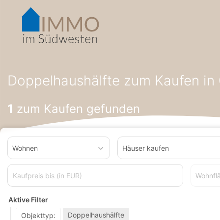
Accessibility-
Modus
aktivieren
zur
Navigation
zum
Startseite
Häuser zum Kaufen
Doppelhaushälfte zum Kaufe
Inhalt
Doppelhaushälfte zum Kaufen in
1
zum Kaufen gefunden
Wohnen
Häuser kaufen
Wohnfl
Aktive Filter
Doppelhaushälfte
Objekttyp: