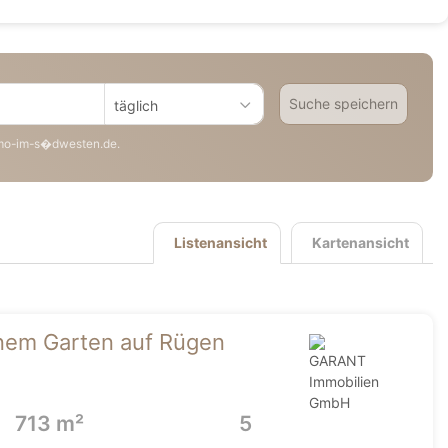
Suche speichern
täglich
mo-im-s�dwesten.de.
Listenansicht
Kartenansicht
önem Garten auf Rügen
713 m²
5