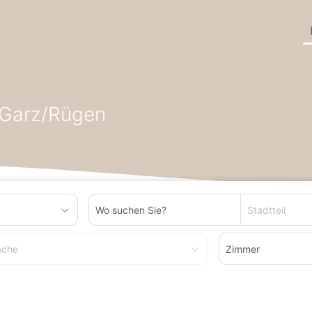
n
Doppelhaushälfte zum Kaufen in Bundesland Mecklenburg-Vo
 Garz/Rügen
Stadtteil
äche
Zimmer