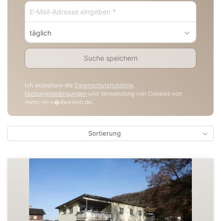
täglich
Suche speichern
Ich akzeptiere die
Datenschutzrichtlinie
,
Nutzungsbedingungen
und Verwendung von Cookies von
immo-im-s�dwesten.de.
Sortierung