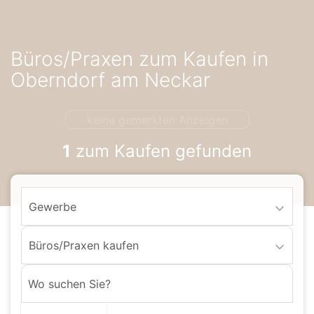
Accessibility-
Modus
aktivieren
Büros/Praxen zum Kaufen in
zur
Navigation
Oberndorf am Neckar
zum
Inhalt
keine gemerkten Anzeigen
1
zum Kaufen gefunden
Gewerbe
Büros/Praxen kaufen