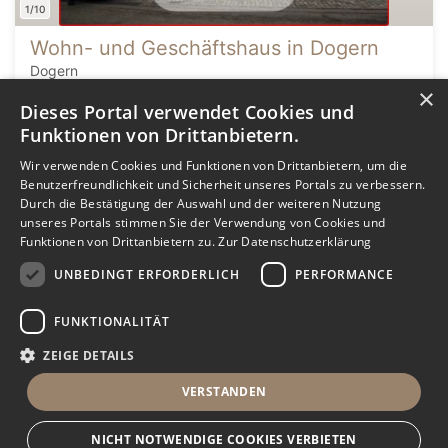
1/10
Wohn- und Geschäftshaus in Dogern
Dogern
×
Dieses Portal verwendet Cookies und
1,3 Mio. €
8
Funktionen von Drittanbietern.
Kaufpreis
Zimmer
Wir verwenden Cookies und Funktionen von Drittanbietern, um die
Benutzerfreundlichkeit und Sicherheit unseres Portals zu verbessern.
Klimaanlage
Kabel/SAT/TV-Anschluss
Durch die Bestätigung der Auswahl und der weiteren Nutzung
unseres Portals stimmen Sie der Verwendung von Cookies und
Zentralheizung
Satteldach
Standard
Funktionen von Drittanbietern zu.
Zur Datenschutzerklärung
Gasheizung
denkmalgeschützt
Massivhaus
UNBEDINGT ERFORDERLICH
PERFORMANCE
minimieren
merken
FUNKTIONALITÄT
ZEIGE DETAILS
VERSTANDEN
NICHT NOTWENDIGE COOKIES VERBIETEN