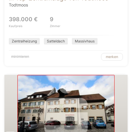
Todtmoos
398.000 €
9
Kaufpreis
Zimmer
Zentralheizung
Satteldach
Massivhaus
minimieren
merken