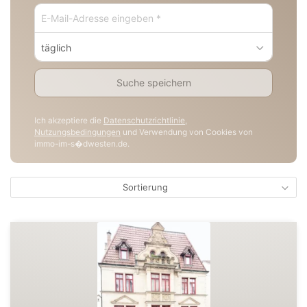
täglich
Suche speichern
Ich akzeptiere die
Datenschutzrichtlinie
,
Nutzungsbedingungen
und Verwendung von Cookies von
immo-im-s�dwesten.de.
Sortierung