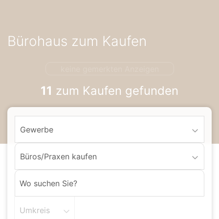
Accessibility-
Modus
aktivieren
Bürohaus zum Kaufen
zur
Navigation
zum
keine gemerkten Anzeigen
Inhalt
11
zum Kaufen gefunden
Gewerbe
Büros/Praxen kaufen
Umkreis