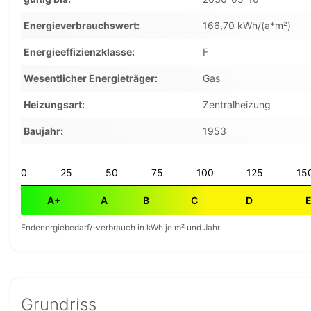
Energieverbrauchswert
166,70 kWh/(a*m²)
Energieeffizienzklasse
F
Wesentlicher Energieträger
Gas
Heizungsart
Zentralheizung
Baujahr
1953
0
25
50
75
100
125
15
A+
A
B
C
D
Endenergiebedarf/-verbrauch in kWh je m² und Jahr
Grundriss