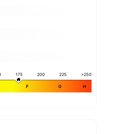
0
175
200
225
>250
E
F
G
H