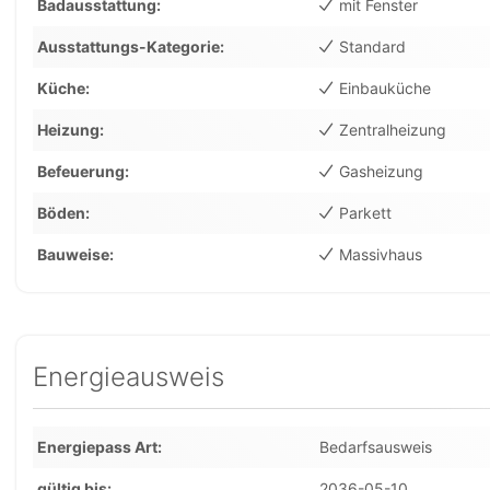
Badausstattung
mit Fenster
Ausstattungs-Kategorie
Standard
Küche
Einbauküche
Heizung
Zentralheizung
Befeuerung
Gasheizung
Böden
Parkett
Bauweise
Massivhaus
Energieausweis
Energiepass Art
Bedarfsausweis
gültig bis
2036-05-10