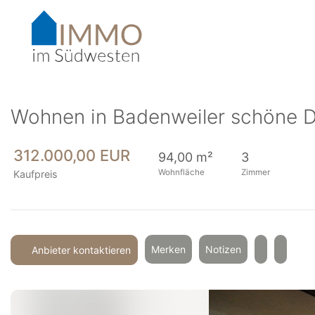
Accessibility-
Modus
aktivieren
zur
Navigation
zum
Inhalt
Wohnen in Badenweiler schöne D
312.000,00 EUR
94,00 m²
3
Wohnfläche
Zimmer
Kaufpreis
Merken
Notizen
Anbieter kontaktieren