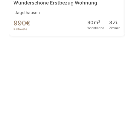
Wunderschöne Erstbezug Wohnung
Jagsthausen
Be
990
€
2
90
m²
3
Zi.
Wohnfläche
Zimmer
Kaltmiete
Ka