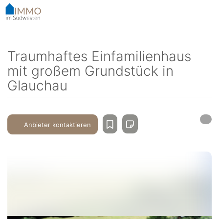
Accessibility-
Modus
aktivieren
zur
Navigation
Traumhaftes Einfamilienhaus
zum
mit großem Grundstück in
Inhalt
Glauchau
Anbieter kontaktieren