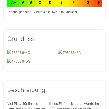
A+
A
B
C
D
E
F
G
H
Endenergiebedarf/-verbrauch in kWh je m² und Jahr
Grundriss
Beschreibung
Viel Platz für Ihre Ideen - dieses Einfamilienhaus wurde im
Jahr 1966 auf einem ca. 1.200 qm großen Grundstück in