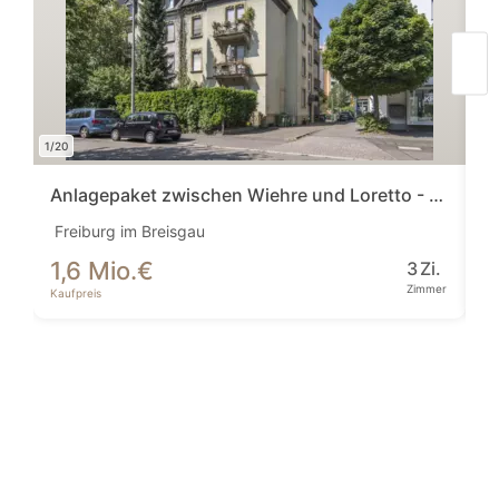
1/20
1/16
Anlagepaket zwischen Wiehre und Loretto - Freiburg, der Immobilienmarkt schlecht...
I
Freiburg im Breisgau
Vi
1,6 Mio.
€
6
3
Zi.
Zimmer
Kaufpreis
Ka