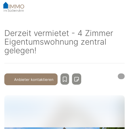
Accessibility-
Modus
aktivieren
zur
Navigation
Derzeit vermietet - 4 Zimmer
zum
Eigentumswohnung zentral
Inhalt
gelegen!
Anbieter kontaktieren