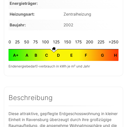
Energieträger
Heizungsart
Zentralheizung
Baujahr
2002
0
25
50
75
100
125
150
175
200
225
>250
A+
A
B
C
D
E
F
G
H
Endenergiebedarf/-verbrauch in kWh je m² und Jahr
Beschreibung
Diese attraktive, gepflegte Erdgeschosswohnung in kleiner
Einheit in Ravensburg überzeugt durch ihre großzügige
Raumaufteilung, die angenehme Wohnatmosphäre und die