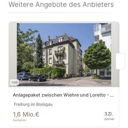
Weitere Angebote des Anbieters
1/20
1/16
Anlagepaket zwischen Wiehre und Loretto - Freiburg, der Immobilienmarkt schlecht...
I
Freiburg im Breisgau
Vi
1,6 Mio.
€
6
3
Zi.
Zimmer
Kaufpreis
Ka