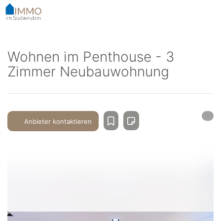
Accessibility-
Modus
aktivieren
zur
Navigation
Wohnen im Penthouse - 3
zum
Zimmer Neubauwohnung
Inhalt
Anbieter kontaktieren