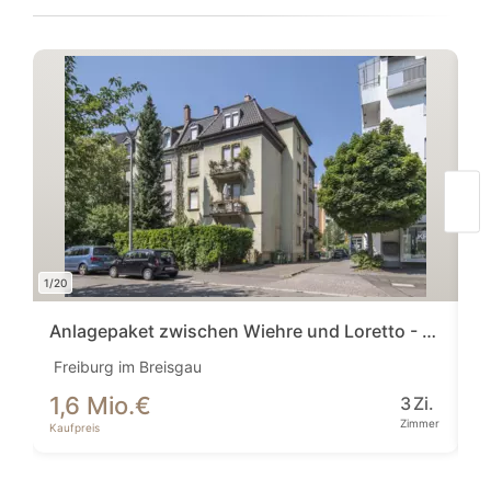
1/20
1/16
Anlagepaket zwischen Wiehre und Loretto - Freiburg, der Immobilienmarkt schlecht...
I
Freiburg im Breisgau
Vi
1,6 Mio.
€
6
3
Zi.
Zimmer
Kaufpreis
Ka