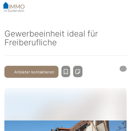
Accessibility-
Modus
aktivieren
zur
Navigation
Gewerbeeinheit ideal für
zum
Freiberufliche
Inhalt
Anbieter kontaktieren