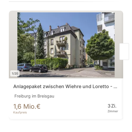
1/20
1/16
Anlagepaket zwischen Wiehre und Loretto - Freiburg, der Immobilienmarkt schlecht...
I
Freiburg im Breisgau
Vi
1,6 Mio.
€
6
3
Zi.
Zimmer
Kaufpreis
Ka