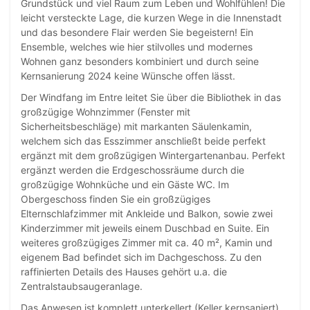
Grundstück und viel Raum zum Leben und Wohlfühlen! Die
leicht versteckte Lage, die kurzen Wege in die Innenstadt
und das besondere Flair werden Sie begeistern! Ein
Ensemble, welches wie hier stilvolles und modernes
Wohnen ganz besonders kombiniert und durch seine
Kernsanierung 2024 keine Wünsche offen lässt.
Der Windfang im Entre leitet Sie über die Bibliothek in das
großzügige Wohnzimmer (Fenster mit
Sicherheitsbeschläge) mit markanten Säulenkamin,
welchem sich das Esszimmer anschließt beide perfekt
ergänzt mit dem großzügigen Wintergartenanbau. Perfekt
ergänzt werden die Erdgeschossräume durch die
großzügige Wohnküche und ein Gäste WC. Im
Obergeschoss finden Sie ein großzügiges
Elternschlafzimmer mit Ankleide und Balkon, sowie zwei
Kinderzimmer mit jeweils einem Duschbad en Suite. Ein
weiteres großzügiges Zimmer mit ca. 40 m², Kamin und
eigenem Bad befindet sich im Dachgeschoss. Zu den
raffinierten Details des Hauses gehört u.a. die
Zentralstaubsaugeranlage.
Das Anwesen ist komplett unterkellert (Keller kernsaniert)