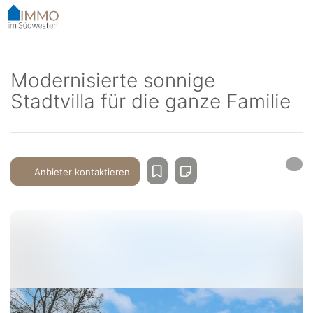
Accessibility-
Modus
aktivieren
zur
Navigation
Modernisierte sonnige
zum
Stadtvilla für die ganze Familie
Inhalt
Anbieter kontaktieren