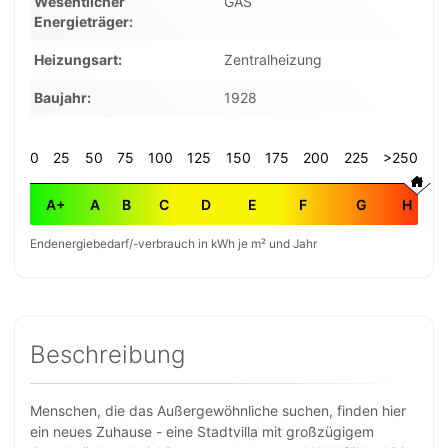
Wesentlicher
GAS
Energieträger
Heizungsart
Zentralheizung
Baujahr
1928
0
25
50
75
100
125
150
175
200
225
>250
A+
A
B
C
D
E
F
G
H
Endenergiebedarf/-verbrauch in kWh je m² und Jahr
Beschreibung
Menschen, die das Außergewöhnliche suchen, finden hier
ein neues Zuhause - eine Stadtvilla mit großzügigem