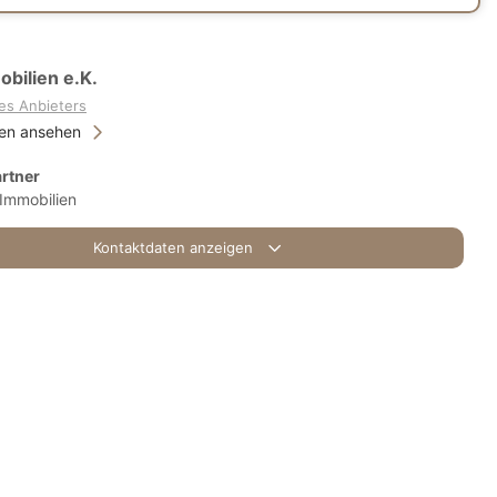
bilien e.K.
es Anbieters
ien ansehen
rtner
Immobilien
Kontaktdaten anzeigen