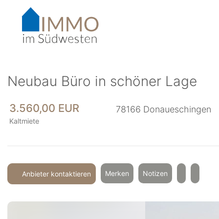
Accessibility-
Modus
aktivieren
zur
Navigation
zum
Inhalt
Neubau Büro in schöner Lage
3.560,00 EUR
78166
Donaueschingen
Kaltmiete
Merken
Notizen
Anbieter kontaktieren