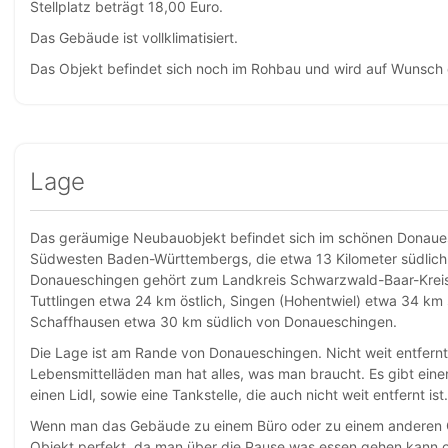
Stellplatz beträgt 18,00 Euro.
Das Gebäude ist vollklimatisiert.
Das Objekt befindet sich noch im Rohbau und wird auf Wunsch
Lage
Das geräumige Neubauobjekt befindet sich im schönen Donaues
Südwesten Baden-Württembergs, die etwa 13 Kilometer südlich d
Donaueschingen gehört zum Landkreis Schwarzwald-Baar-Kreis.
Tuttlingen etwa 24 km östlich, Singen (Hohentwiel) etwa 34 km
Schaffhausen etwa 30 km südlich von Donaueschingen.
Die Lage ist am Rande von Donaueschingen. Nicht weit entfernt
Lebensmittelläden man hat alles, was man braucht. Es gibt einen
einen Lidl, sowie eine Tankstelle, die auch nicht weit entfernt ist.
Wenn man das Gebäude zu einem Büro oder zu einem anderen Ge
Objekt perfekt, da man über die Pause was essen gehen kann 