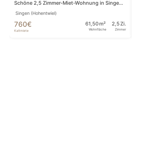
Schöne 2,5 Zimmer-Miet-Wohnung in Singen Nord
Singen (Hohentwiel)
Si
760
€
1
61,50
m²
2,5
Zi.
Wohnfläche
Zimmer
Kaltmiete
Ka