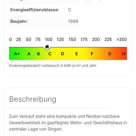
Energieeffizienzklasse
C
Baujahr
1999
0
25
50
75
100
125
150
175
200
225
>250
A+
A
B
C
D
E
F
G
H
Endenergiebedarf/-verbrauch in kWh je m² und Jahr
Beschreibung
Zum Verkauf steht eine kompakte und flexibel nutzbare
Gewerbeeinheit im gepflegten Wohn- und Geschäftshaus in
zentraler Lage von Singen.