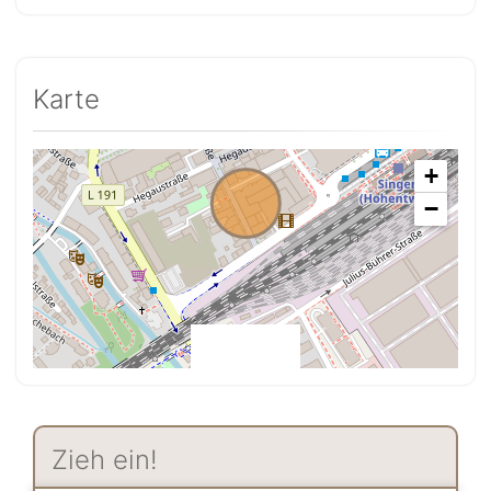
Karte
+
−
Zieh ein!