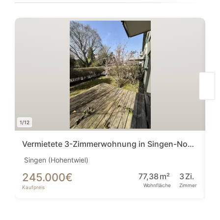
1/12
1/12
Vermietete 3-Zimmerwohnung in Singen-Nord - Provisionsfrei!
Singen (Hohentwiel)
Si
245.000
€
2
77,38
m²
3
Zi.
Wohnfläche
Zimmer
Kaufpreis
Ka