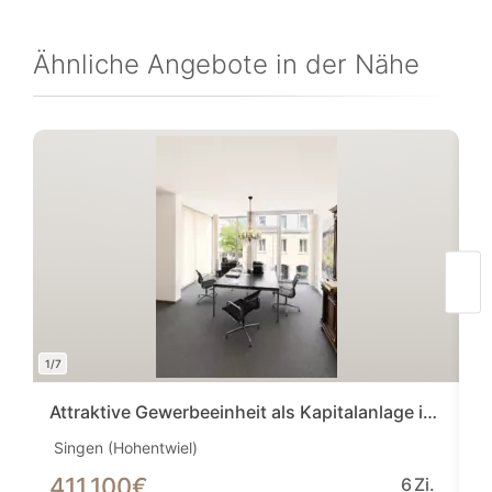
Ähnliche Angebote in der Nähe
1/7
1/7
Attraktive Gewerbeeinheit als Kapitalanlage in Singen
Singen (Hohentwiel)
Si
411.100
€
6
6
Zi.