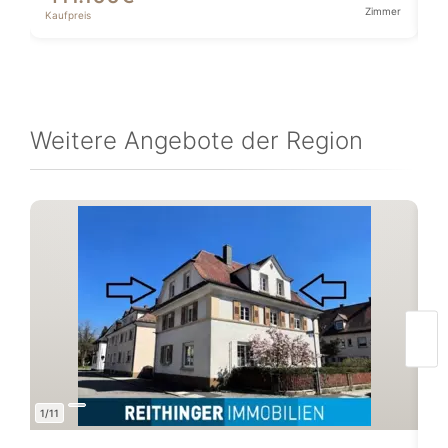
Zimmer
Kaufpreis
Ka
Weitere Angebote der Region
1/11
1/9