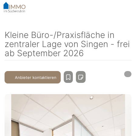
Accessibility-
Modus
aktivieren
zur
Navigation
Kleine Büro-/Praxisfläche in
zum
zentraler Lage von Singen - frei
Inhalt
ab September 2026
Anbieter kontaktieren