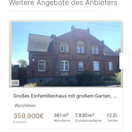
Weitere Angebote des Anbieters
1/15
Großes Einfamilienhaus mit großem Garten, Einliegerwohnung, einer Halle & Garage
Wanzleben
Al
359.900
€
2
361
m²
7.830
m²
12
Zi.
Wohnfläche
Grundstücksfläche
Zimmer
Kaufpreis
Ka