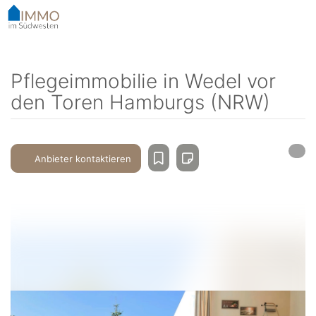
Accessibility-
Modus
aktivieren
zur
Navigation
Pflegeimmobilie in Wedel vor
zum
den Toren Hamburgs (NRW)
Inhalt
Anbieter kontaktieren