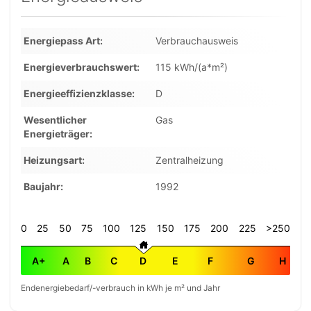
Energiepass Art
Verbrauchausweis
Energieverbrauchswert
115 kWh/(a*m²)
Energieeffizienzklasse
D
Wesentlicher
Gas
Energieträger
Heizungsart
Zentralheizung
Baujahr
1992
0
25
50
75
100
125
150
175
200
225
>250
A+
A
B
C
D
E
F
G
H
Endenergiebedarf/-verbrauch in kWh je m² und Jahr