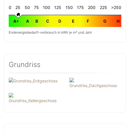
0
25
50
75
100
125
150
175
200
225
>250
A+
A
B
C
D
E
F
G
H
Endenergiebedarf/-verbrauch in kWh je m² und Jahr
Grundriss