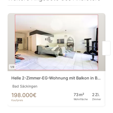
1/9
1/10
Helle 2-Zimmer-EG-Wohnung mit Balkon in Bad Säckingen altersgerecht, idyllisch u...
Bad Säckingen
Je
198.000
€
6
73
m²
2
Zi.
Wohnfläche
Zimmer
Kaufpreis
Ka