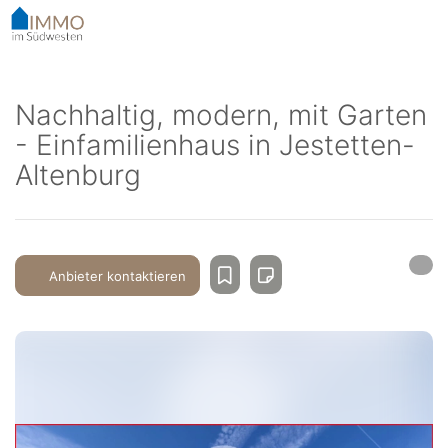
Accessibility-
Modus
aktivieren
zur
Navigation
Nachhaltig, modern, mit Garten
zum
- Einfamilienhaus in Jestetten-
Inhalt
Altenburg
Anbieter kontaktieren