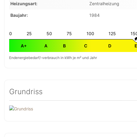
Heizungsart
Zentralheizung
Baujahr
1984
0
25
50
75
100
125
15
A+
A
B
C
D
Endenergiebedarf/-verbrauch in kWh je m² und Jahr
Grundriss