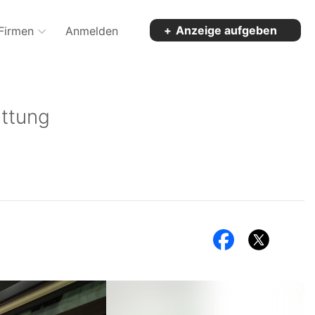
Anzeige aufgeben
Firmen
Anmelden
ttung
Exposé
Exposé
teilen
teilen
auf
auf