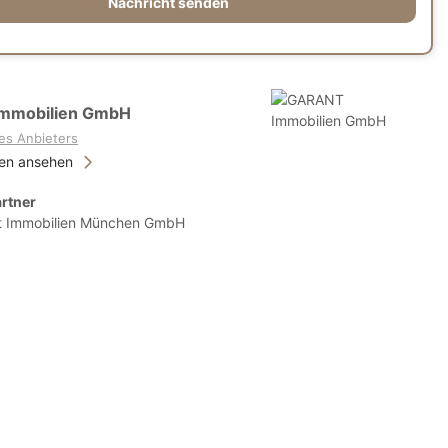
Nachricht senden
mmobilien GmbH
es Anbieters
ien ansehen
rtner
t Immobilien München GmbH