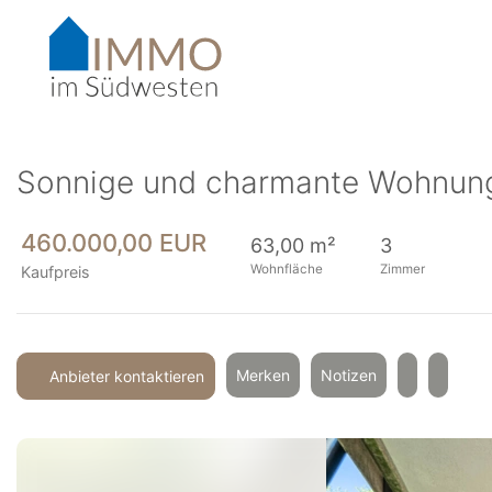
Accessibility-
Modus
aktivieren
zur
Navigation
zum
Inhalt
Sonnige und charmante Wohnung 
460.000,00 EUR
63,00 m²
3
Wohnfläche
Zimmer
Kaufpreis
Merken
Notizen
Anbieter kontaktieren