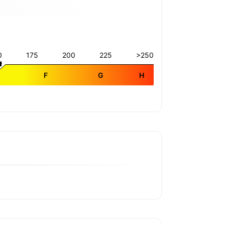
0
175
200
225
>250
E
F
G
H