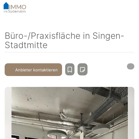
Accessibility-
Modus
aktivieren
zur
Navigation
Büro-/Praxisfläche in Singen-
zum
Stadtmitte
Inhalt
Anbieter kontaktieren