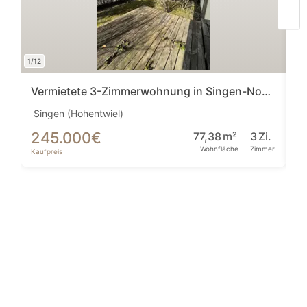
1/12
1/12
Vermietete 3-Zimmerwohnung in Singen-Nord - Provisionsfrei!
Singen (Hohentwiel)
Si
245.000
€
2
77,38
m²
3
Zi.
Wohnfläche
Zimmer
Kaufpreis
Ka