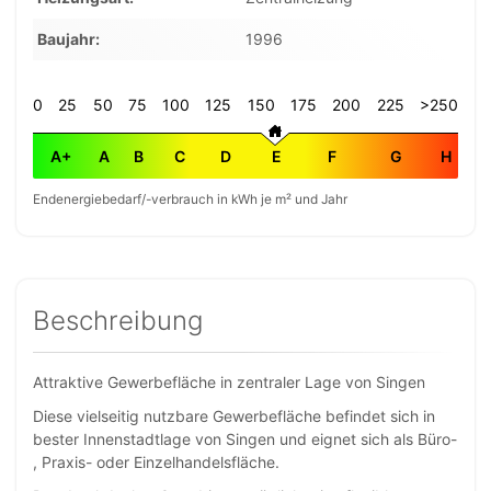
Baujahr
1996
0
25
50
75
100
125
150
175
200
225
>250
A+
A
B
C
D
E
F
G
H
Endenergiebedarf/-verbrauch in kWh je m² und Jahr
Beschreibung
Attraktive Gewerbefläche in zentraler Lage von Singen
Diese vielseitig nutzbare Gewerbefläche befindet sich in
bester Innenstadtlage von Singen und eignet sich als Büro-
, Praxis- oder Einzelhandelsfläche.