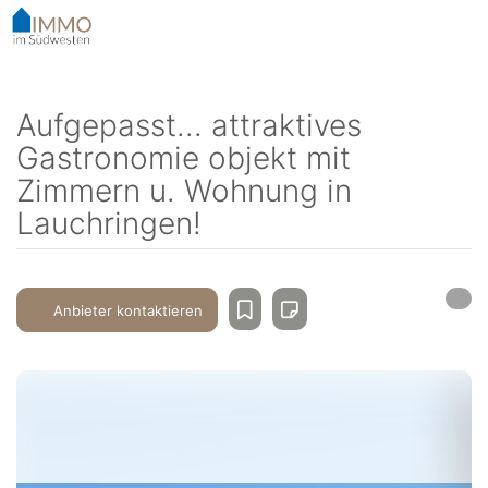
Accessibility-
Modus
aktivieren
zur
Navigation
Aufgepasst... attraktives
zum
Gastronomie objekt mit
Inhalt
Zimmern u. Wohnung in
Lauchringen!
Anbieter kontaktieren