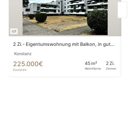
1/7
1/7
2 Zi.- Eigentumswohnung mit Balkon, in guter Lage von Konstanz!
Konstanz
Kl
225.000
€
3
45
m²
2
Zi.
Wohnfläche
Zimmer
Kaufpreis
Ka