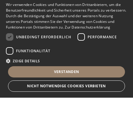
Wir verwenden Cookies und Funktionen von Drittanbietern, um die
Benutzerfreundlichkeit und Sicherheit unseres Portals zu verbessern.
Durch die Bestätigung der Auswahl und der weiteren Nutzung
unseres Portals stimmen Sie der Verwendung von Cookies und
Funktionen von Drittanbietern zu.
Zur Datenschutzerklärung
UNBEDINGT ERFORDERLICH
PERFORMANCE
FUNKTIONALITÄT
ZEIGE DETAILS
VERSTANDEN
NICHT NOTWENDIGE COOKIES VERBIETEN
Nachricht senden
Unbedingt erforderlich
Performance
Funktionalität
Ihr Immobilienportal
Unbedingt erforderliche Cookies und Funktionen von Drittanbietern
ermöglichen wesentliche Kernfunktionen des Portals, wie z.B.
Kontaktformulare und das Sessionmanagement. Ohne die unbedingt