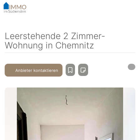
Accessibility-
Modus
aktivieren
zur
Navigation
Leerstehende 2 Zimmer-
zum
Wohnung in Chemnitz
Inhalt
Anbieter kontaktieren