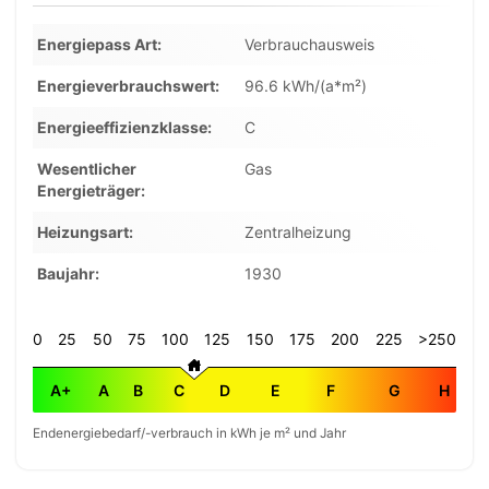
Energiepass Art
Verbrauchausweis
Energieverbrauchswert
96.6 kWh/(a*m²)
Energieeffizienzklasse
C
Wesentlicher
Gas
Energieträger
Heizungsart
Zentralheizung
Baujahr
1930
0
25
50
75
100
125
150
175
200
225
>250
A+
A
B
C
D
E
F
G
H
Endenergiebedarf/-verbrauch in kWh je m² und Jahr