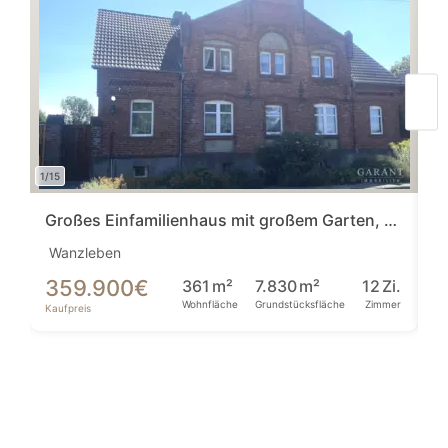
1/15
Großes Einfamilienhaus mit großem Garten, Einliegerwohnung, einer Halle & Garage
Wanzleben
Al
359.900
€
2
361
m²
7.830
m²
12
Zi.
Wohnfläche
Grundstücksfläche
Zimmer
Kaufpreis
Ka