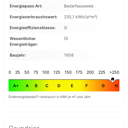
Energiepass Art
Bedarfsausweis
Energieverbrauchswert
235,1 kWh/(a*m²)
Energieeffizienzklasse
G
Wesentlicher
Öl
Energieträger
Baujahr
1958
0
25
50
75
100
125
150
175
200
225
>250
A+
A
B
C
D
E
F
G
H
Endenergiebedarf/-verbrauch in kWh je m² und Jahr