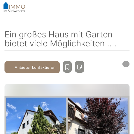
Accessibility-
Modus
aktivieren
zur
Navigation
Ein großes Haus mit Garten
zum
bietet viele Möglichkeiten ....
Inhalt
Anbieter kontaktieren