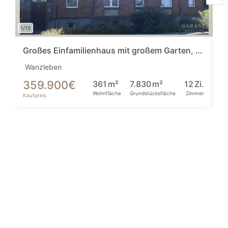
1/15
Großes Einfamilienhaus mit großem Garten, Einliegerwohnung, einer Halle & Garage
Wanzleben
Al
359.900
€
2
361
m²
7.830
m²
12
Zi.
Wohnfläche
Grundstücksfläche
Zimmer
Kaufpreis
Ka