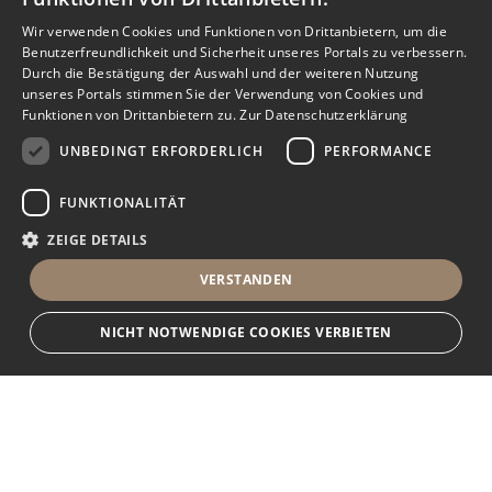
Wir verwenden Cookies und Funktionen von Drittanbietern, um die
Benutzerfreundlichkeit und Sicherheit unseres Portals zu verbessern.
Durch die Bestätigung der Auswahl und der weiteren Nutzung
unseres Portals stimmen Sie der Verwendung von Cookies und
Funktionen von Drittanbietern zu.
Zur Datenschutzerklärung
UNBEDINGT ERFORDERLICH
PERFORMANCE
FUNKTIONALITÄT
ZEIGE DETAILS
VERSTANDEN
NICHT NOTWENDIGE COOKIES VERBIETEN
Unbedingt erforderlich
Performance
Funktionalität
Ihr Immobilienportal
Unbedingt erforderliche Cookies und Funktionen von Drittanbietern
ermöglichen wesentliche Kernfunktionen des Portals, wie z.B.